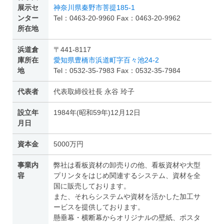
展示セ
神奈川県秦野市菩提185-1
ンター
Tel：0463-20-9960 Fax：0463-20-9962
所在地
浜道倉
〒441-8117
庫所在
愛知県豊橋市浜道町字百々池24-2
地
Tel：0532-35-7983 Fax：0532-35-7984
代表者
代表取締役社長 永谷 玲子
設立年
1984年(昭和59年)12月12日
月日
資本金
5000万円
事業内
弊社は看板資材の卸売りの他、看板資材や大型
容
プリンタをはじめ関連するシステム、資材を全
国に販売しております。
また、それらシステムや資材を活かした加工サ
ービスを提供しております。
懸垂幕・横断幕からオリジナルの壁紙、ポスタ