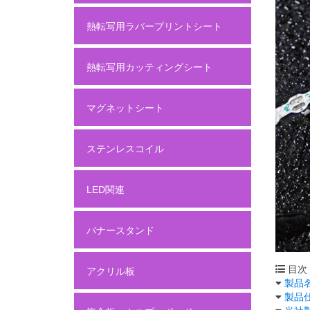
熱転写用ラバープリントシート
熱転写用カッティングシート
マグネットシート
ステンレスコイル
LED関連
バナースタンド
目次
アクリル板
製品
製品