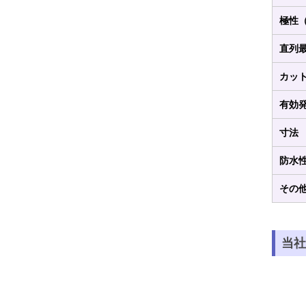
極性
直列
カッ
有効
寸法
防水
その
当