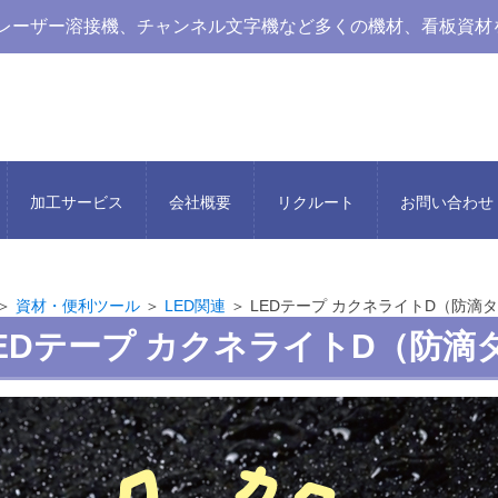
レーザー溶接機、チャンネル文字機など多くの機材、看板資材
加工サービス
会社概要
リクルート
お問い合わせ
＞
資材・便利ツール
＞
LED関連
＞ LEDテープ カクネライトD（防滴
EDテープ カクネライトD（防滴