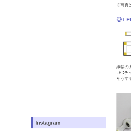
※写真
◎ L
線幅の
LED
そうす
Instagram