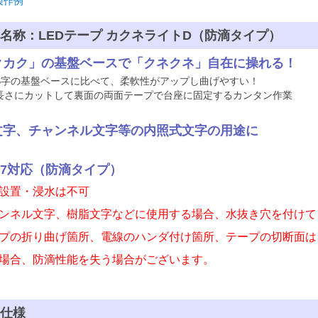
製作例
名称：LEDテープ カクネライトD（防滴タイプ）
クカク」の基盤ベースで「クネクネ」自在に操れる！
S字の基盤ベースに比べて、柔軟性がアップし曲げやすい！
長さにカットして裏面の両面テープで台座に固定するカンタン作業
文字、チャンネル文字等の内照式文字の用途に
P67対応（防滴タイプ）
設置・浸水は不可
ンネル文字、樹脂文字などに使用する場合、水抜き穴を付けて
プの折り曲げ箇所、電線のハンダ付け箇所、テープの切断面は
場合、防滴性能を失う場合がございます。
品仕様