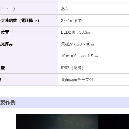
（＋・－）
あり
最大連結数（電圧降下）
2～4ｍまで
ト位置
LED2個：33.3㎜
発光厚み
天板から20～40㎜
10ｍ × 6.1 ㎜×1.5 ㎜
性能
IP67（防滴）
他
裏面両面テープ付
社製作例