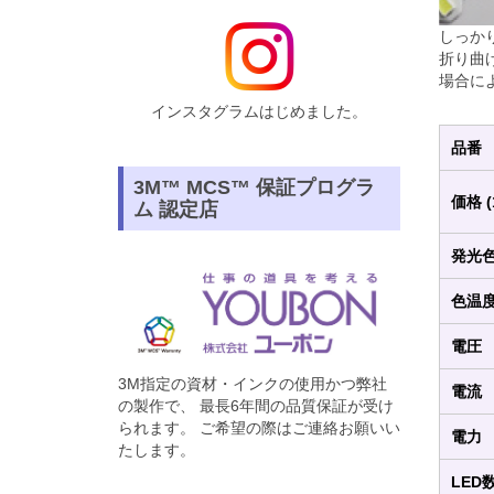
しっか
折り曲
場合に
インスタグラムはじめました。
品番
3M™ MCS™ 保証プログラ
価格 
ム 認定店
発光
色温
電圧
3M指定の資材・インクの使用かつ弊社
電流
の製作で、 最長6年間の品質保証が受け
られます。 ご希望の際はご連絡お願いい
電力
たします。
LED