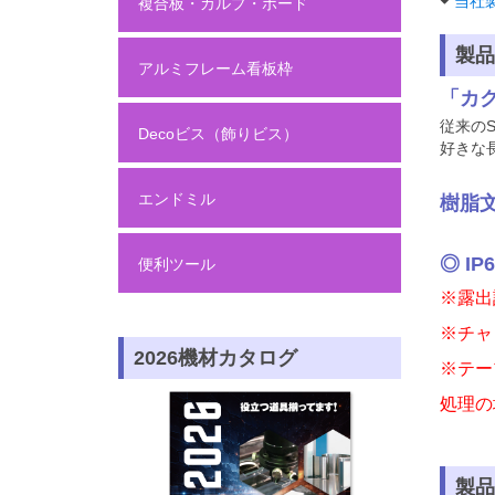
当社
複合板・カルプ・ボード
製品
アルミフレーム看板枠
「カ
従来の
Decoビス（飾りビス）
好きな
エンドミル
樹脂
◎ I
便利ツール
※露出
※チャ
2026機材カタログ
※テー
処理の
製