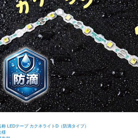
名称 LEDテープ カクネライトD（防滴タイプ）
仕様